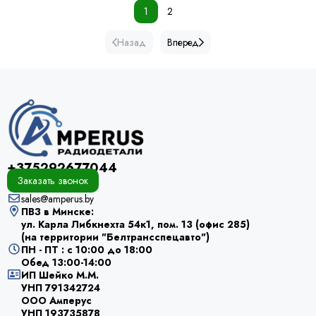
1
2
Назад
Вперед
+375292677044
Заказать звонок
sales@amperus.by
ПВЗ в Минске:
ул. Карла Либкнехта 54к1, пом. 13 (офис 285)
(на территории "Белтрансспецавто")
ПН - ПТ : с 10:00 до 18:00
Обед 13:00-14:00
ИП Шейко М.М.
УНП 791342724
ООО Амперус
УНП 193735878