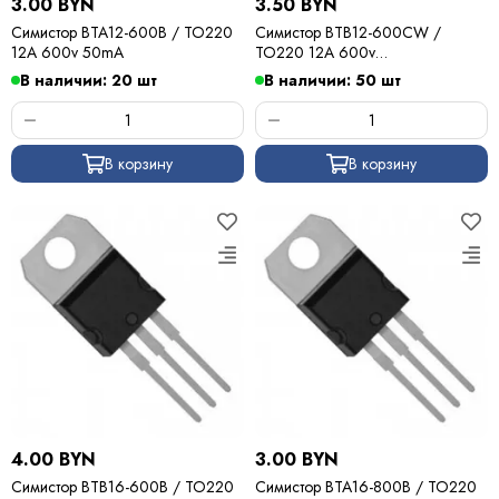
3.00 BYN
3.50 BYN
Симистор BTA12-600B / TO220
Симистор BTB12-600CW /
12A 600v 50mA
TO220 12A 600v
35mA(бесснаберный)
В наличии: 20 шт
В наличии: 50 шт
В корзину
В корзину
4.00 BYN
3.00 BYN
Симистор BTB16-600B / TO220
Симистор BTA16-800B / TO220