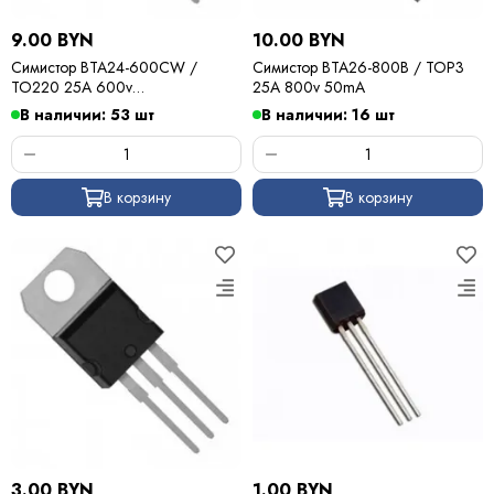
9.00 BYN
10.00 BYN
Симистор BTA24-600CW /
Симистор BTA26-800B / TOP3
TO220 25A 600v
25A 800v 50mA
35mA(бесснаберный)
В наличии: 53 шт
В наличии: 16 шт
В корзину
В корзину
3.00 BYN
1.00 BYN