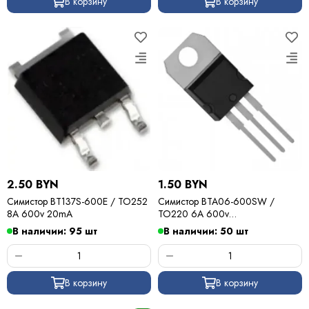
В корзину
В корзину
2.50 BYN
1.50 BYN
Симистор BT137S-600E / TO252
Симистор BTA06-600SW /
8A 600v 20mA
TO220 6A 600v
10mA(бесснаберный)
В наличии: 95 шт
В наличии: 50 шт
В корзину
В корзину