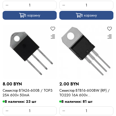
В корзину
В корзину
8.00 BYN
2.00 BYN
Симистор BTA26-600B / TOP3
Симистор BTB16-600BW (RP) /
25A 600v 50mA
TO220 16A 600v
50mA(бесснаберный)
В наличии: 23 шт
В наличии: 81 шт