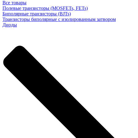
Все товары
Полевые транзисторы (MOSFETs, FETs)
Биполярные транзисторы (BJTs)
Транзисторы биполярные с изолированным затвором
Диоды