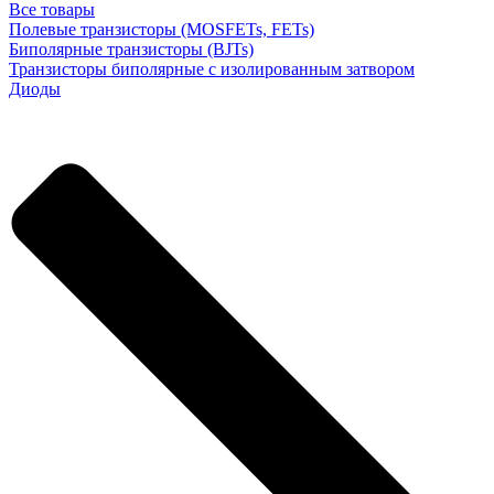
Все товары
Полевые транзисторы (MOSFETs, FETs)
Биполярные транзисторы (BJTs)
Транзисторы биполярные с изолированным затвором
Диоды