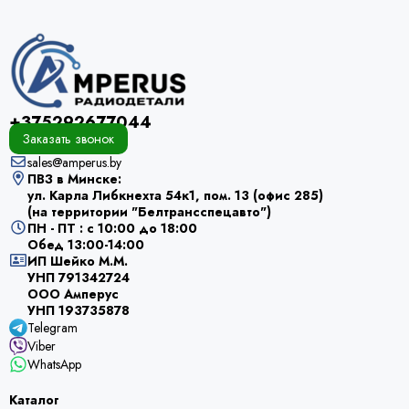
+375292677044
Заказать звонок
sales@amperus.by
ПВЗ в Минске:
ул. Карла Либкнехта 54к1, пом. 13 (офис 285)
(на территории "Белтрансспецавто")
ПН - ПТ : с 10:00 до 18:00
Обед 13:00-14:00
ИП Шейко М.М.
УНП 791342724
ООО Амперус
УНП 193735878
Telegram
Viber
WhatsApp
Каталог