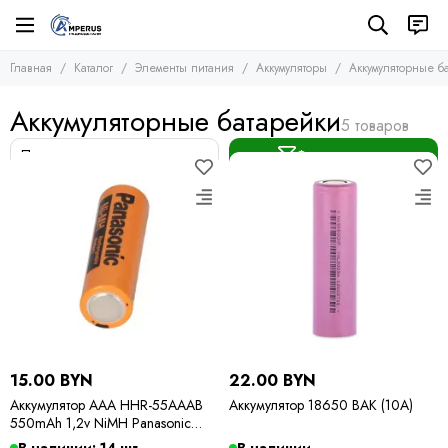
Элементы питания
Аккумуляторы
Главная
Каталог
Элементы питания
Аккумуляторы
Аккумуляторные б
Все товары
Все товары
Аккумуляторы
Аккумуляторные батарейки
Аккумуляторные батарейки
Литий-полимерные аккумуляторы
Батарейки
Фильтр товаров
15.00 BYN
22.00 BYN
Аккумулятор AAA HHR-55AAAB
Аккумулятор 18650 BAK (10А)
550mAh 1,2v NiMH Panasonic
(HRMR03)