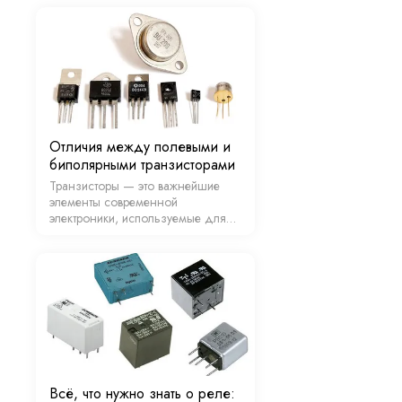
микросхем.
Отличия между полевыми и
биполярными транзисторами
Транзисторы — это важнейшие
элементы современной
электроники, используемые для
усиления, переключения и
управления сигналами в
различных устройствах. Существует
два основных типа транзисторов:
биполярные (BJT) и полевые (FET).
…
Всё, что нужно знать о реле: