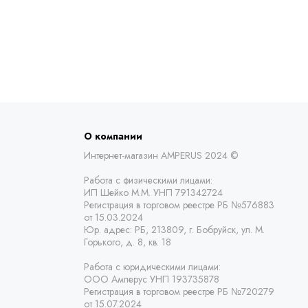
О компании
Интернет-магазин AMPERUS 2024 ©
Работа с физическими лицами:
ИП Шейко М.М. УНП 791342724
Регистрация в торговом реестре РБ
№576883
от 15.03.2024
Юр. адрес:
РБ,
213809, г. Бобруйск, ул. М.
Горького, д. 8, кв. 18
Работа с юридическими лицами:
ООО Амперус УНП 193735878
Регистрация в торговом реестре РБ
№720279
от 15.07.2024