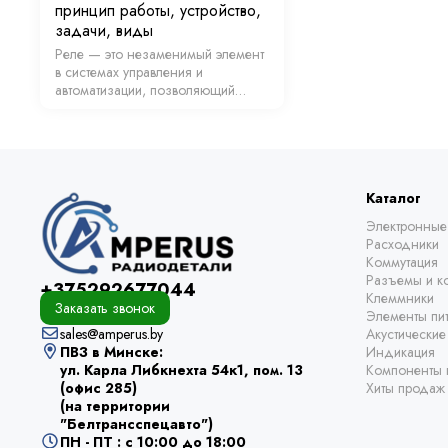
принцип работы, устройство,
задачи, виды
Реле — это незаменимый элемент
в системах управления и
автоматизации, позволяющий
управлять электрическими цепями.
Эти устройства находят широкое
применение в различных сферах,
начиная от бытовой техники и
заканчивая сложными …
Каталог
Электронные
Расходники
Коммутация
Разъемы и ко
+375292677044
Клеммники
Заказать звонок
Элементы пи
sales@amperus.by
Акустически
ПВЗ в Минске:
Индикация
ул. Карла Либкнехта 54к1, пом. 13
Компоненты 
(офис 285)
Хиты продаж
(на территории
"Белтрансспецавто")
ПН - ПТ : с 10:00 до 18:00