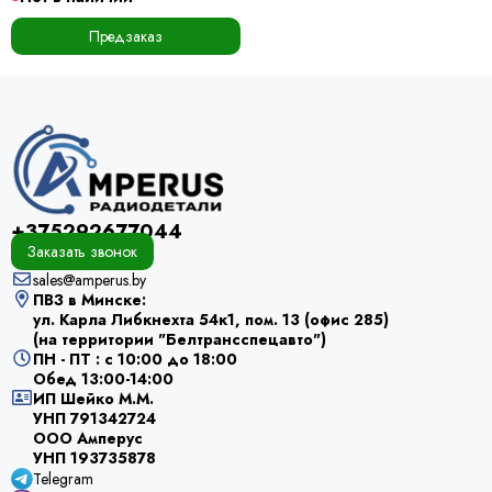
Предзаказ
+375292677044
Заказать звонок
sales@amperus.by
ПВЗ в Минске:
ул. Карла Либкнехта 54к1, пом. 13 (офис 285)
(на территории "Белтрансспецавто")
ПН - ПТ : с 10:00 до 18:00
Обед 13:00-14:00
ИП Шейко М.М.
УНП 791342724
ООО Амперус
УНП 193735878
Telegram