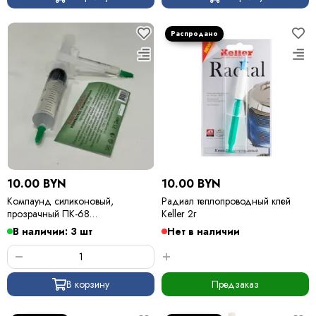
10.00 BYN
10.00 BYN
Компаунд силиконовый,
Радиал теплопроводный клей
прозрачный ПК-68
Keller 2г
(двухкомпонентный) 21гр
В наличии: 3 шт
Нет в наличии
В корзину
Предзаказ