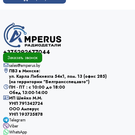
+375292677044
Заказать звонок
sales@amperus.by
ПВЗ в Минске:
ул. Карла Либкнехта 54к1, пом. 13 (офис 285)
(на территории "Белтрансспецавто")
ПН - ПТ : с 10:00 до 18:00
Обед 13:00-14:00
ИП Шейко М.М.
УНП 791342724
ООО Амперус
УНП 193735878
Telegram
Viber
WhatsApp