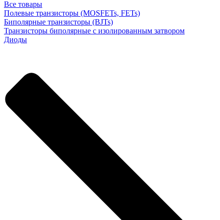
Все товары
Полевые транзисторы (MOSFETs, FETs)
Биполярные транзисторы (BJTs)
Транзисторы биполярные с изолированным затвором
Диоды