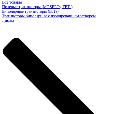
Все товары
Полевые транзисторы (MOSFETs, FETs)
Биполярные транзисторы (BJTs)
Транзисторы биполярные с изолированным затвором
Диоды