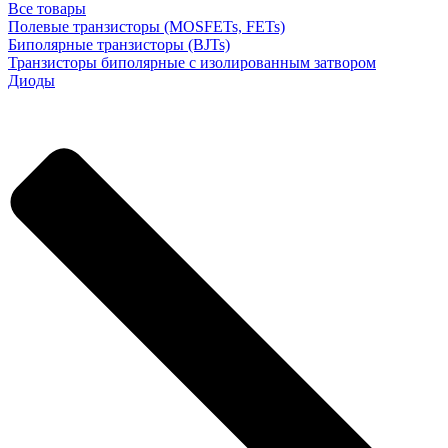
Все товары
Полевые транзисторы (MOSFETs, FETs)
Биполярные транзисторы (BJTs)
Транзисторы биполярные с изолированным затвором
Диоды