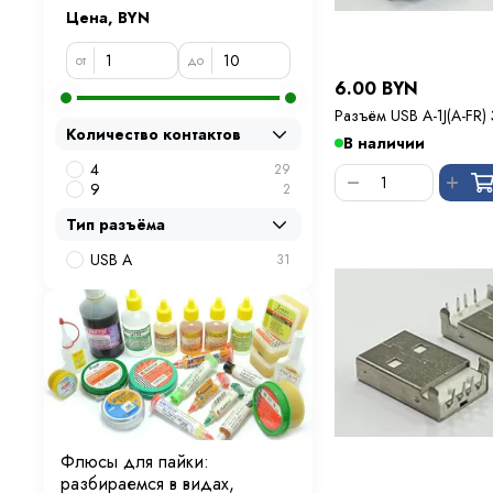
Цена, BYN
от
до
6.00 BYN
Разъём USB A-1J(A-FR) 
Количество контактов
В наличии
4
29
9
2
Тип разъёма
USB A
31
Флюсы для пайки:
разбираемся в видах,