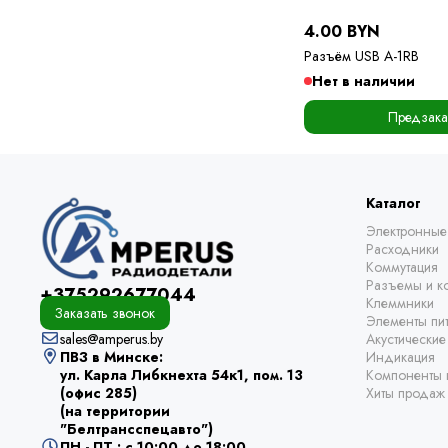
4.00 BYN
Разъём USB A-1RB
Нет в наличии
Предзака
Каталог
Электронные
Расходники
Коммутация
Разъемы и ко
+375292677044
Клеммники
Заказать звонок
Элементы пи
sales@amperus.by
Акустически
ПВЗ в Минске:
Индикация
ул. Карла Либкнехта 54к1, пом. 13
Компоненты 
(офис 285)
Хиты продаж
(на территории
"Белтрансспецавто")
ПН - ПТ : с 10:00 до 18:00