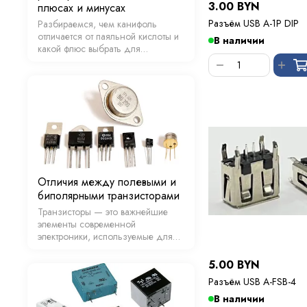
3.00 BYN
плюсах и минусах
Разъём USB A-1P DIP
Разбираемся, чем канифоль
отличается от паяльной кислоты и
В наличии
какой флюс выбрать для
электроники, алюминия или BGA-
микросхем.
Отличия между полевыми и
биполярными транзисторами
Транзисторы — это важнейшие
элементы современной
электроники, используемые для
усиления, переключения и
управления сигналами в
5.00 BYN
различных устройствах. Существует
Разъём USB A-FSB-4
два основных типа транзисторов:
биполярные (BJT) и полевые (FET).
В наличии