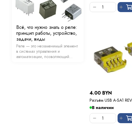
…
Всё, что нужно знать о реле:
принцип работы, устройство,
задачи, виды
Реле — это незаменимый элемент
в системах управления и
автоматизации, позволяющий
управлять электрическими цепями.
Эти устройства находят широкое
применение в различных сферах,
начиная от бытовой техники и
заканчивая сложными …
4.00 BYN
Разъём USB A-SA1 REV
В наличии