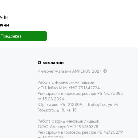
A-1H
ичии
Предзаказ
О компании
Интернет-магазин AMPERUS 2024 ©
Работа с физическими лицами:
ИП Шейко М.М. УНП 791342724
Регистрация в торговом реестре РБ
№576883
от 15.03.2024
Юр. адрес:
РБ,
213809, г. Бобруйск, ул. М.
Горького, д. 8, кв. 18
Работа с юридическими лицами:
ООО Амперус УНП 193735878
Регистрация в торговом реестре РБ
№720279
от 15.07.2024