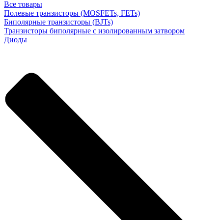
Все товары
Полевые транзисторы (MOSFETs, FETs)
Биполярные транзисторы (BJTs)
Транзисторы биполярные с изолированным затвором
Диоды