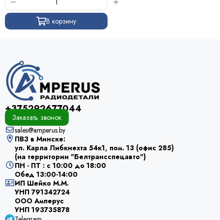
Приборные ручки
Стойки
В корзину
Радиаторы
Корпуса
Втулки для транзисторов
Держатели SIM-карт и карт памяти
Телефонные разъёмы
Бананы
Цилиндрические разъёмы
+375292677044
Заказать звонок
sales@amperus.by
ПВЗ в Минске:
ул. Карла Либкнехта 54к1, пом. 13 (офис 285)
(на территории "Белтрансспецавто")
ПН - ПТ : с 10:00 до 18:00
Обед 13:00-14:00
ИП Шейко М.М.
УНП 791342724
ООО Амперус
УНП 193735878
Telegram