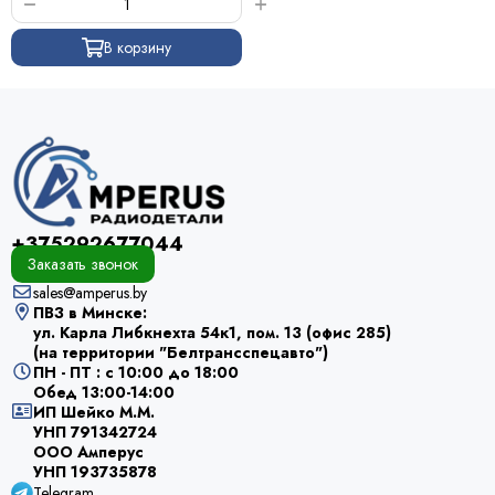
В корзину
+375292677044
Заказать звонок
sales@amperus.by
ПВЗ в Минске:
ул. Карла Либкнехта 54к1, пом. 13 (офис 285)
(на территории "Белтрансспецавто")
ПН - ПТ : с 10:00 до 18:00
Обед 13:00-14:00
ИП Шейко М.М.
УНП 791342724
ООО Амперус
УНП 193735878
Telegram