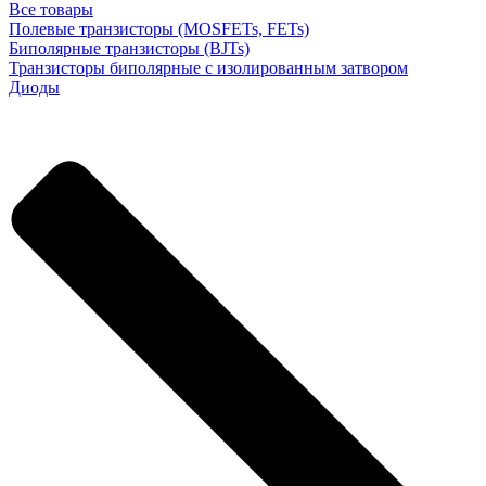
Все товары
Полевые транзисторы (MOSFETs, FETs)
Биполярные транзисторы (BJTs)
Транзисторы биполярные с изолированным затвором
Диоды