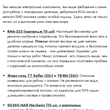
Чем меньше электронные компоненты, тем выше требования к химии.
Для работы с планарными деталями, реболлинга BGA-чипов и
мелкого SMD-монтажа нужен особый подход. Здесь флюс не только
чистит, но и выполняет роль клея-фиксатора.
RMA-223 (картридж 10 мл)
:
Настоящий бестселлер для
ремонта ноутбуков и смартфонов. Это безотмывочный флюс-гель в
удобном шприце.
Плюсы:
вязкая текстура не дает мелким
деталям смещаться под потоком горячего воздуха, а безопасные
остатки можно не смывать - они диэлектрики. Идеален для
точных и чистых работ. Минус условный - его стоимость выше, чем
у классической канифоли, но она оправдана отсутствием проблем
с коррозией на многослойных платах.
Флюс-гель TT Keller (20г)
и
TR-RM (20г)
:
Отличные
универсалы для работы с платами. Не растекаются как вода,
экономно расходуются. По активности чуть мягче
специализированной кислоты, но идеальны для 95% задач
домашнего мастера и профессионала.
SD360 MAX Mechanic (10 мл, с вакуумным