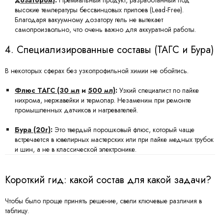
дозатором)
:
Премиальный продукт, разработанный под
высокие температуры бессвинцовых припоев (Lead-Free).
Благодаря вакуумному дозатору гель не вытекает
самопроизвольно, что очень важно для аккуратной работы.
4. Специализированные составы (ТАГС и Бура)
В некоторых сферах без узкопрофильной химии не обойтись.
Флюс ТАГС (30 мл
и
500 мл)
:
Узкий специалист по пайке
нихрома, нержавейки и термопар. Незаменим при ремонте
промышленных датчиков и нагревателей.
Бура (20г)
:
Это твердый порошковый флюс, который чаще
встречается в ювелирных мастерских или при пайке медных трубок
и шин, а не в классической электронике.
Короткий гид: какой состав для какой задачи?
Чтобы было проще принять решение, свели ключевые различия в
таблицу.