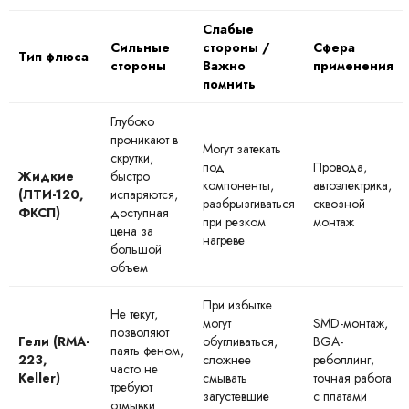
Слабые
Сильные
стороны /
Сфера
Тип флюса
стороны
Важно
применения
помнить
Глубоко
проникают в
Могут затекать
скрутки,
под
Провода,
Жидкие
быстро
компоненты,
автоэлектрика,
(ЛТИ-120,
испаряются,
разбрызгиваться
сквозной
ФКСП)
доступная
при резком
монтаж
цена за
нагреве
большой
объем
При избытке
Не текут,
могут
SMD-монтаж,
позволяют
Гели (RMA-
обугливаться,
BGA-
паять феном,
223,
сложнее
реболлинг,
часто не
Keller)
смывать
точная работа
требуют
загустевшие
с платами
отмывки