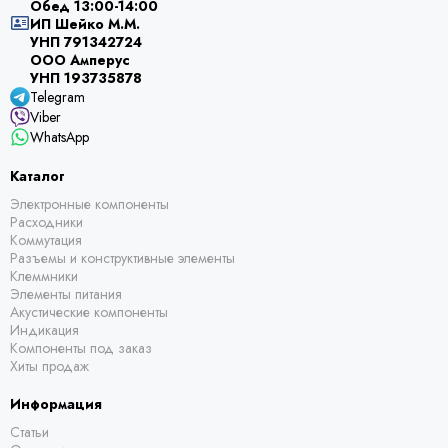
Обед 13:00-14:00
ИП Шейко М.М.
УНП 791342724
ООО Амперус
УНП 193735878
Telegram
Viber
WhatsApp
Каталог
Электронные компоненты
Расходники
Коммутация
Разъемы и конструктивные элементы
Клеммники
Элементы питания
Акустические компоненты
Индикация
Компоненты под заказ
Хиты продаж
Информация
Статьи