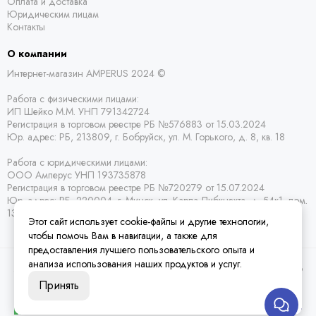
Оплата и доставка
Юридическим лицам
Контакты
О компании
Интернет-магазин AMPERUS 2024 ©
Работа с физическими лицами:
ИП Шейко М.М. УНП 791342724
Регистрация в торговом реестре РБ
№576883 от 15.03.2024
Юр. адрес:
РБ,
213809, г. Бобруйск, ул. М. Горького, д. 8, кв. 18
Работа с юридическими лицами:
ООО Амперус УНП 193735878
Регистрация в торговом реестре РБ
№720279 от 15.07.2024
Юр. адрес: РБ,
220004, г. Минск, ул. Карла Либкнехта, д. 54к1, пом.
13
Этот сайт использует cookie-файлы и другие технологии,
чтобы помочь Вам в навигации, а также для
предоставления лучшего пользовательского опыта и
анализа использования наших продуктов и услуг.
2026 © Amperus Радиодетали Минск | купить в розницу, оптом и почтой по
Беларуси.
Карта сайта
Принять