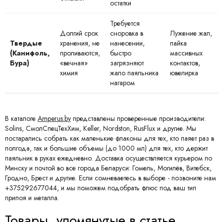
остатки
Требуется
Долгий срок
сноровка в
Лужение жал,
Твердые
хранения, не
нанесении,
пайка
(Канифоль,
проливаются,
быстро
массивных
Бура)
«вечная»
загрязняют
контактов,
химия
жало паяльника
ювелирка
нагаром
В каталоге
Amperus.by
представлены проверенные производители:
Solins, СмолСпецТехХим, Keller, Nordston, RusFlux и другие. Мы
постарались собрать как маленькие флаконы для тех, кто паяет раз в
полгода, так и большие объемы (до 1000 мл) для тех, кто держит
паяльник в руках ежедневно. Доставка осуществляется курьером по
Минску и почтой во все города Беларуси: Гомель, Могилёв, Витебск,
Гродно, Брест и другие. Если сомневаетесь в выборе - позвоните нам
+375292677044, и мы поможем подобрать флюс под ваш тип
припоя и металла.
Товары, упомянутые в статье