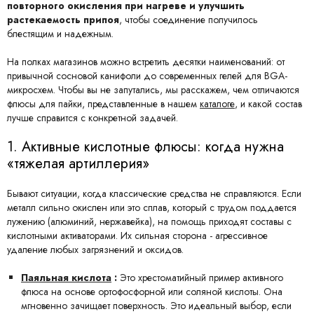
повторного окисления при нагреве и улучшить
растекаемость припоя
, чтобы соединение получилось
блестящим и надежным.
На полках магазинов можно встретить десятки наименований: от
привычной сосновой канифоли до современных гелей для BGA-
микросхем. Чтобы вы не запутались, мы расскажем, чем отличаются
флюсы для пайки, представленные в нашем
каталоге
, и какой состав
лучше справится с конкретной задачей.
1. Активные кислотные флюсы: когда нужна
«тяжелая артиллерия»
Бывают ситуации, когда классические средства не справляются. Если
металл сильно окислен или это сплав, который с трудом поддается
лужению (алюминий, нержавейка), на помощь приходят составы с
кислотными активаторами. Их сильная сторона - агрессивное
удаление любых загрязнений и оксидов.
Паяльная кислота
:
Это хрестоматийный пример активного
флюса на основе ортофосфорной или соляной кислоты. Она
мгновенно зачищает поверхность. Это идеальный выбор, если