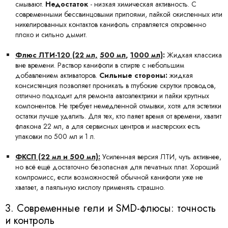
смывают.
Недостаток
-
низкая химическая активность. С
современными бессвинцовыми припоями, пайкой окисленных или
никелированных контактов канифоль справляется откровенно
плохо и сильно дымит.
Флюс ЛТИ-120 (22 мл,
500 мл
,
1000 мл)
:
Жидкая классика
вне времени. Раствор канифоли в спирте с небольшим
добавлением активаторов.
Сильные стороны:
жидкая
консистенция позволяет проникать в глубокие скрутки проводов,
отлично подходит для ремонта автоэлектрики и пайки крупных
компонентов. Не требует немедленной отмывки, хотя для эстетики
остатки лучше удалить. Для тех, кто паяет время от времени, хватит
флакона 22 мл, а для сервисных центров и мастерских есть
упаковки по 500 мл и 1 л.
ФКСП (22 мл и 500 мл):
Усиленная версия ЛТИ, чуть активнее,
но всё ещё достаточно безопасная для печатных плат. Хороший
компромисс, если возможностей обычной канифоли уже не
хватает, а паяльную кислоту применять страшно.
3. Современные гели и SMD-флюсы: точность
и контроль