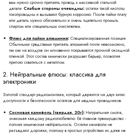
вам нужно срочно припаять провод к массивной стальной
детали.
Слабые стороны очевидны:
остатки такой кислоты
токопроводны и вызывают бурную коррозию. После пайки плату
или деталь нужно обязательно и очень тщательно промыть
спиртом или специальным очистителем.
Флюс для пайки алюминия
:
Специализированная позиция.
Обычными средствами припаять алюминий почти невозможно,
так как на воздухе он мгновенно покрывается прочной оксидной
пленкой. Этот состав химически разрушает барьер, позволяя
припою схватиться с металлом.
2. Нейтральные флюсы: классика для
электроники
Золотой стандарт радиомонтажа, который держится на двух китах:
доступности и безопасности остатков для медных проводников.
Сосновая канифоль (твердая, 20г)
:
Натуральная смола,
знакомая каждому радиолюбителю. Её главное преимущество -
полная химическая нейтральность. Остатки канифоли не
разъедают дорожки, поэтому в простых устройствах их даже не