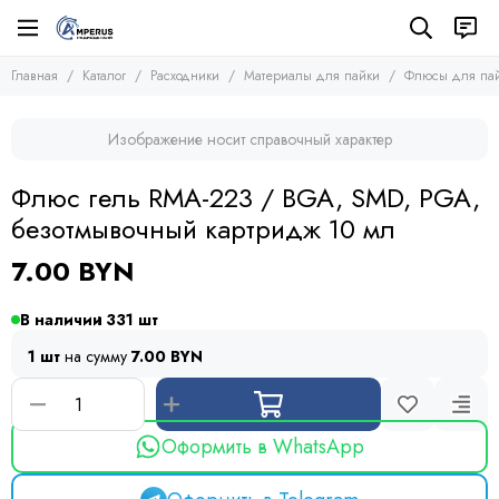
Расходники
Материалы для пайки
Главная
Каталог
Расходники
Материалы для пайки
Флюсы для па
Все товары
Все товары
Расходные материалы
Припой
Изображение носит справочный характер
Материалы для пайки
Флюсы для пайки
Оплетка для выпайки
Макетные платы
Флюс гель RMA-223 / BGA, SMD, PGA,
Аэрозоли
безотмывочный картридж 10 мл
Инструмент
Термоусадка
7.00 BYN
В наличии
331
1 шт
на сумму
7.00 BYN
Оформить в WhatsApp