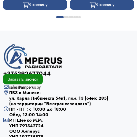
В корзину
В корзину
+375292677044
Заказать звонок
sales@amperus.by
ПВЗ в Минске:
ул. Карла Либкнехта 54к1, пом. 13 (офис 285)
(на территории "Белтрансспецавто")
ПН - ПТ : с 10:00 до 18:00
Обед 13:00-14:00
ИП Шейко М.М.
УНП 791342724
ООО Амперус
УНП 193735878