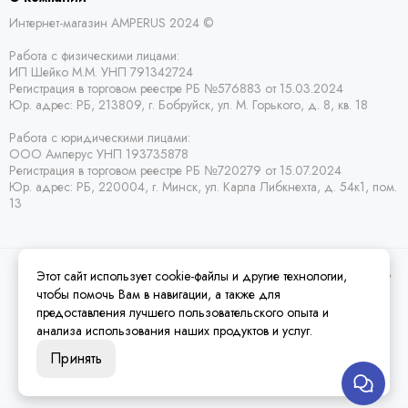
Интернет-магазин AMPERUS 2024 ©
Работа с физическими лицами:
ИП Шейко М.М. УНП 791342724
Регистрация в торговом реестре РБ
№576883 от 15.03.2024
Юр. адрес:
РБ,
213809, г. Бобруйск, ул. М. Горького, д. 8, кв. 18
Работа с юридическими лицами:
ООО Амперус УНП 193735878
Регистрация в торговом реестре РБ
№720279 от 15.07.2024
Юр. адрес: РБ,
220004, г. Минск, ул. Карла Либкнехта, д. 54к1, пом.
13
Этот сайт использует cookie-файлы и другие технологии,
2026 © Amperus Радиодетали Минск | купить в розницу, оптом и почтой по
Беларуси.
Карта сайта
чтобы помочь Вам в навигации, а также для
предоставления лучшего пользовательского опыта и
анализа использования наших продуктов и услуг.
Принять