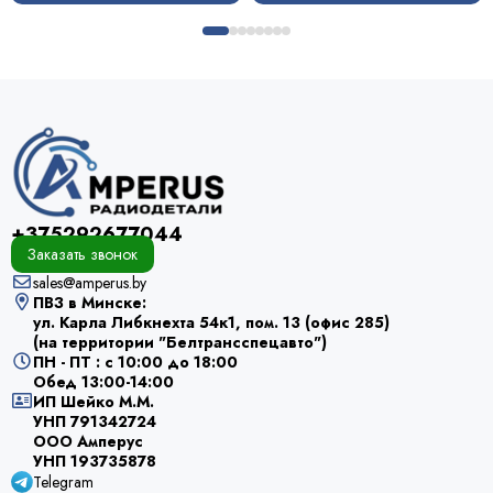
+375292677044
Заказать звонок
sales@amperus.by
ПВЗ в Минске:
ул. Карла Либкнехта 54к1, пом. 13 (офис 285)
(на территории "Белтрансспецавто")
ПН - ПТ : с 10:00 до 18:00
Обед 13:00-14:00
ИП Шейко М.М.
УНП 791342724
ООО Амперус
УНП 193735878
Telegram