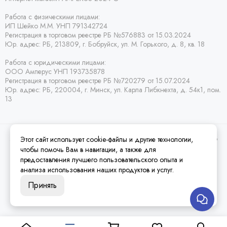
Работа с физическими лицами:
ИП Шейко М.М. УНП 791342724
Регистрация в торговом реестре РБ
№576883 от 15.03.2024
Юр. адрес:
РБ,
213809, г. Бобруйск, ул. М. Горького, д. 8, кв. 18
Работа с юридическими лицами:
ООО Амперус УНП 193735878
Регистрация в торговом реестре РБ
№720279 от 15.07.2024
Юр. адрес: РБ,
220004, г. Минск, ул. Карла Либкнехта, д. 54к1, пом.
13
Этот сайт использует cookie-файлы и другие технологии,
2026 © Amperus Радиодетали Минск | купить в розницу, оптом и почтой по
Беларуси.
Карта сайта
чтобы помочь Вам в навигации, а также для
предоставления лучшего пользовательского опыта и
анализа использования наших продуктов и услуг.
Принять