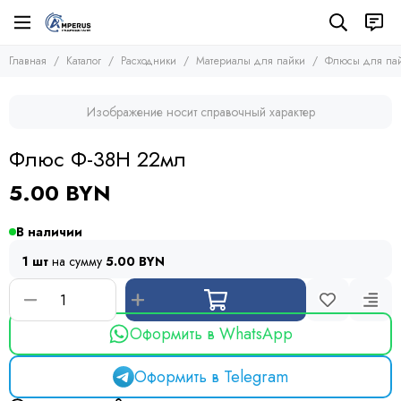
Расходники
Материалы для пайки
Главная
Каталог
Расходники
Материалы для пайки
Флюсы для па
Все товары
Все товары
Расходные материалы
Припой
Изображение носит справочный характер
Материалы для пайки
Флюсы для пайки
Оплетка для выпайки
Макетные платы
Флюс Ф-38Н 22мл
Аэрозоли
Инструмент
5.00 BYN
Термоусадка
В наличии
1 шт
на сумму
5.00 BYN
Оформить в WhatsApp
Оформить в Telegram