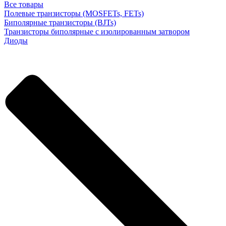
Все товары
Полевые транзисторы (MOSFETs, FETs)
Биполярные транзисторы (BJTs)
Транзисторы биполярные с изолированным затвором
Диоды