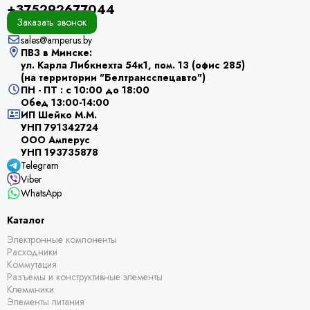
+375292677044
Заказать звонок
sales@amperus.by
ПВЗ в Минске:
ул. Карла Либкнехта 54к1, пом. 13 (офис 285)
(на территории "Белтрансспецавто")
ПН - ПТ : с 10:00 до 18:00
Обед 13:00-14:00
ИП Шейко М.М.
УНП 791342724
ООО Амперус
УНП 193735878
Telegram
Viber
WhatsApp
Каталог
Электронные компоненты
Расходники
Коммутация
Разъемы и конструктивные элементы
Клеммники
Элементы питания