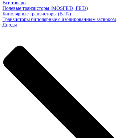
Все товары
Полевые транзисторы (MOSFETs, FETs)
Биполярные транзисторы (BJTs)
Транзисторы биполярные с изолированным затвором
Диоды