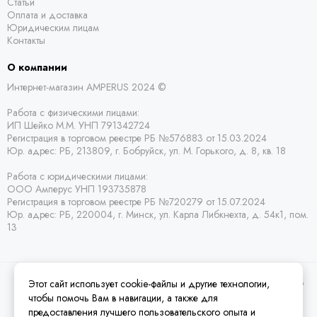
Статьи
Оплата и доставка
Юридическим лицам
Контакты
О компании
Интернет-магазин AMPERUS 2024 ©
Работа с физическими лицами:
ИП Шейко М.М. УНП 791342724
Регистрация в торговом реестре РБ
№576883 от 15.03.2024
Юр. адрес:
РБ,
213809, г. Бобруйск, ул. М. Горького, д. 8, кв. 18
Работа с юридическими лицами:
ООО Амперус УНП 193735878
Регистрация в торговом реестре РБ
№720279 от 15.07.2024
Юр. адрес: РБ,
220004, г. Минск, ул. Карла Либкнехта, д. 54к1, пом.
13
Этот сайт использует cookie-файлы и другие технологии,
2026 © Amperus Радиодетали Минск | купить в розницу, оптом и почтой по
Беларуси.
Карта сайта
чтобы помочь Вам в навигации, а также для
предоставления лучшего пользовательского опыта и