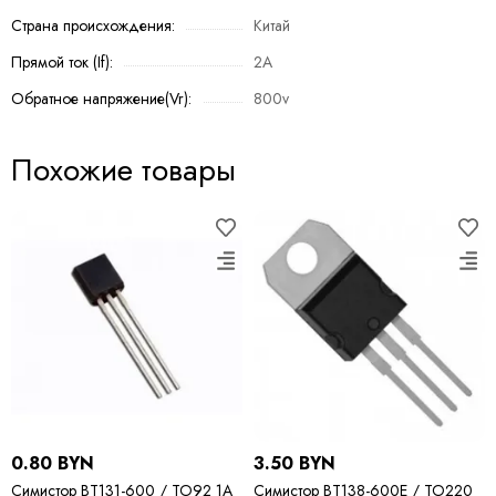
Страна происхождения:
Китай
Прямой ток (If):
2A
Обратное напряжение(Vr):
800v
Похожие товары
0.80 BYN
3.50 BYN
Симистор BT131-600 / TO92 1A
Симистор BT138-600E / TO220