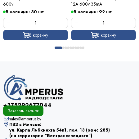
600v
12A 600v 35mA
В наличии: 30 шт
В наличии: 92 шт
В корзину
В корзину
+375292677044
Заказать звонок
sales@amperus.by
ПВЗ в Минске:
ул. Карла Либкнехта 54к1, пом. 13 (офис 285)
(на территории "Белтрансспецавто")