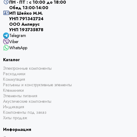
ПН - ПТ : с 10:00 до 18:00
Обед 13:00-14:00
ИП Шейко М.М.
УНП 791342724
ООО Амперус
УНП 193735878
Telegram
Viber
WhatsApp
Каталог
Электронные компоненты
Расходники
Коммутация
Разъемы и конструктивные элементы
Клеммники
Элементы питания
Акустические компоненты
Индикация
Компоненты под заказ
Хиты продаж
Информация