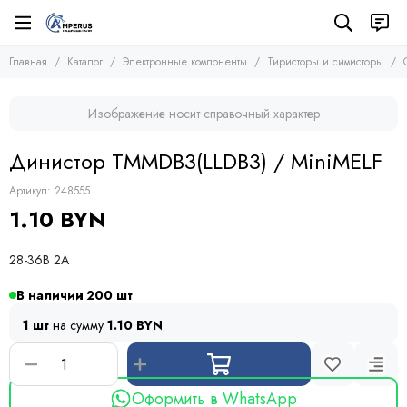
Электронные компоненты
Тиристоры и симисторы
Главная
Каталог
Электронные компоненты
Тиристоры и симисторы
Все товары
Все товары
Микросхемы
Тиристоры
Изображение носит справочный характер
Транзисторы
Симисторы
Диоды
Динисторы
Динистор TMMDB3(LLDB3) / MiniMELF
Тиристоры и симисторы
Модули
Артикул:
248555
Конденсаторы
1.10 BYN
Резисторы
Предохранители
28-36В 2А
Кварцевые резонаторы
Дроссели
В наличии
200
Фоточувствительные элементы
1 шт
на сумму
1.10 BYN
Устройства защиты
Оформить в WhatsApp