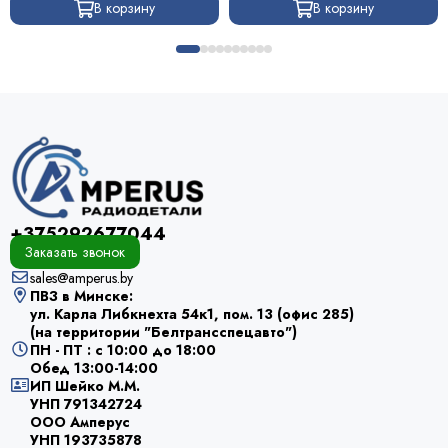
В корзину
В корзину
+375292677044
Заказать звонок
sales@amperus.by
ПВЗ в Минске:
ул. Карла Либкнехта 54к1, пом. 13 (офис 285)
(на территории "Белтрансспецавто")
ПН - ПТ : с 10:00 до 18:00
Обед 13:00-14:00
ИП Шейко М.М.
УНП 791342724
ООО Амперус
УНП 193735878