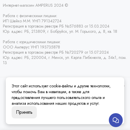
Интернет-магазин AMPERUS 2024 ©
Работа с физическими лицами:
ИП Шейко М.М. УНП 791342724
Регистрация в торговом реестре РБ
№576883 от 15.03.2024
Юр. адрес:
РБ,
213809, г. Бобруйск, ул. М. Горького, д. 8, кв. 18
Работа с юридическими лицами:
ООО Амперус УНП 193735878
Регистрация в торговом реестре РБ
№720279 от 15.07.2024
Юр. адрес: РБ,
220004, г. Минск, ул. Карла Либкнехта, д. 54к1, пом.
13
Этот сайт использует cookie-файлы и другие технологии,
2026 © Amperus Радиодетали Минск | купить в розницу, оптом и почтой по
Беларуси.
Карта сайта
чтобы помочь Вам в навигации, а также для
предоставления лучшего пользовательского опыта и
анализа использования наших продуктов и услуг.
Принять