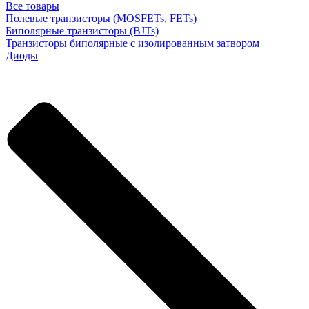
Все товары
Полевые транзисторы (MOSFETs, FETs)
Биполярные транзисторы (BJTs)
Транзисторы биполярные с изолированным затвором
Диоды