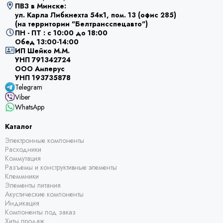
ПВЗ в Минске:
ул. Карла Либкнехта 54к1, пом. 13 (офис 285)
(на территории "Белтрансспецавто")
ПН - ПТ : с 10:00 до 18:00
Обед 13:00-14:00
ИП Шейко М.М.
УНП 791342724
ООО Амперус
УНП 193735878
Telegram
Viber
WhatsApp
Каталог
Электронные компоненты
Расходники
Коммутация
Разъемы и конструктивные элементы
Клеммники
Элементы питания
Акустические компоненты
Индикация
Компоненты под заказ
Хиты продаж