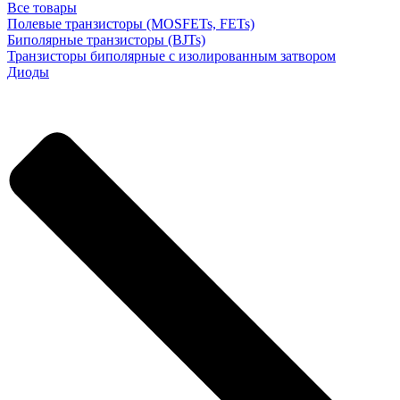
Все товары
Полевые транзисторы (MOSFETs, FETs)
Биполярные транзисторы (BJTs)
Транзисторы биполярные с изолированным затвором
Диоды