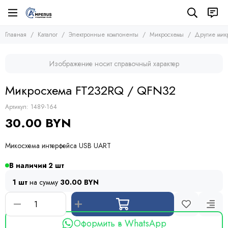
Электронные компоненты
Микросхемы
Главная
Каталог
Электронные компоненты
Микросхемы
Другие мик
Все товары
Все товары
Микросхемы
Микросхемы памяти
Изображение носит справочный характер
Микроконтроллеры
Транзисторы
Микросхемы логики
Диоды
Микросхема FT232RQ / QFN32
Другие микросхемы
Тиристоры и симисторы
Стабилизаторы
Модули
Артикул:
1489-164
Конденсаторы
30.00 BYN
Резисторы
Предохранители
Микосхема интерфейса USB UART
Кварцевые резонаторы
Дроссели
В наличии
2
Фоточувствительные элементы
1 шт
на сумму
30.00 BYN
Устройства защиты
Оформить в WhatsApp