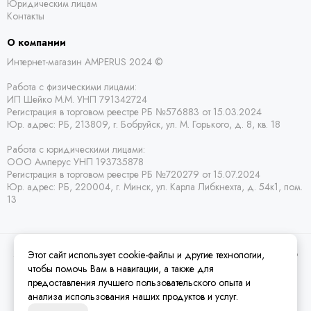
Юридическим лицам
Контакты
О компании
Интернет-магазин AMPERUS 2024 ©
Работа с физическими лицами:
ИП Шейко М.М. УНП 791342724
Регистрация в торговом реестре РБ
№576883 от 15.03.2024
Юр. адрес:
РБ,
213809, г. Бобруйск, ул. М. Горького, д. 8, кв. 18
Работа с юридическими лицами:
ООО Амперус УНП 193735878
Регистрация в торговом реестре РБ
№720279 от 15.07.2024
Юр. адрес: РБ,
220004, г. Минск, ул. Карла Либкнехта, д. 54к1, пом.
13
Этот сайт использует cookie-файлы и другие технологии,
2026 © Amperus Радиодетали Минск | купить в розницу, оптом и почтой по
Беларуси.
Карта сайта
чтобы помочь Вам в навигации, а также для
предоставления лучшего пользовательского опыта и
анализа использования наших продуктов и услуг.