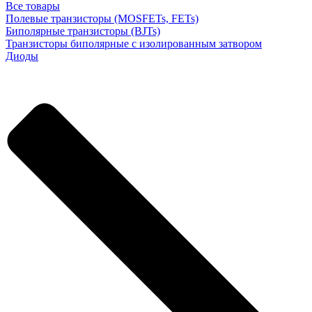
Все товары
Полевые транзисторы (MOSFETs, FETs)
Биполярные транзисторы (BJTs)
Транзисторы биполярные с изолированным затвором
Диоды