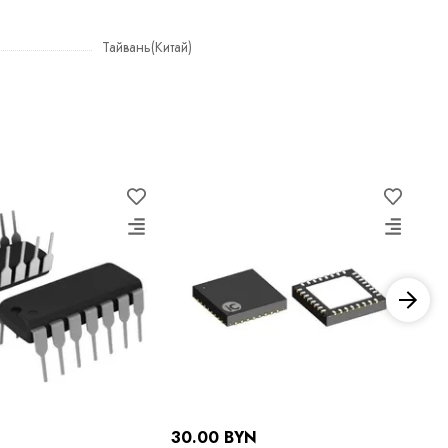
Тайвань(Китай)
30.00 BYN
12