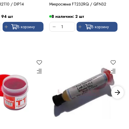
R2110 / DIP14
Микросхема FT232RQ / QFN32
Ми
 94 шт
В наличии: 2 шт
В
В корзину
В корзину