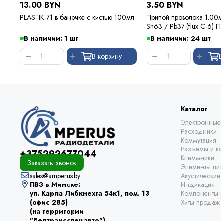
13.00 BYN
3.50 BYN
PLASTIK-71 в баночке с кистью 100мл
Припой проволока 1.00
Sn63 / Pb37 (flux C-6)
Kewei
В наличии: 1 шт
В наличии: 24 шт
В корзину
Каталог
Электронные
Расходники
Коммутация
Разъемы и ко
+375292677044
Клеммники
Заказать звонок
Элементы пи
sales@amperus.by
Акустически
ПВЗ в Минске:
Индикация
ул. Карла Либкнехта 54к1, пом. 13
Компоненты 
(офис 285)
Хиты продаж
(на территории
"Белтрансспецавто")