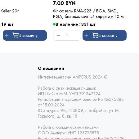
7.00 BYN
5.
Keller 20г
Флюс гель RMA-223 / BGA, SMD,
Фл
PGA, безотмывочный картридж 10 мл
 19 шт
В наличии: 331 шт
В
В корзину
В корзину
О компании
Интернет-магазин AMPERUS 2024 ©
Работа с физическими лицами:
ИП Шейко М.М. УНП 791342724
Регистрация в торговом реестре РБ
№576883
от 15.03.2024
Юр. адрес:
РБ,
213809, г. Бобруйск, ул. М.
Горького, д. 8, кв. 18
Работа с юридическими лицами:
ООО Амперус УНП 193735878
Регистрация в торговом реестре РБ
№720279