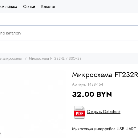
им лицам
Статьи
Каталог
е микросхемы
Микросхема FT232RL / SSOP28
Микросхема FT232R
Артикул:
1488-164
32.00 BYN
Открыть Datasheet
Микосхема интерфейса USB UART