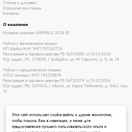
Оплата и доставка
Юридическим лицам
Контакты
О компании
Интернет-магазин AMPERUS 2024 ©
Работа с физическими лицами:
ИП Шейко М.М. УНП 791342724
Регистрация в торговом реестре РБ
№576883 от 15.03.2024
Юр. адрес:
РБ,
213809, г. Бобруйск, ул. М. Горького, д. 8, кв. 18
Работа с юридическими лицами:
ООО Амперус УНП 193735878
Регистрация в торговом реестре РБ
№720279 от 15.07.2024
Юр. адрес: РБ,
220004, г. Минск, ул. Карла Либкнехта, д. 54к1, пом.
13
Этот сайт использует cookie-файлы и другие технологии,
2026 © Amperus Радиодетали Минск | купить в розницу, оптом и почтой по
Беларуси.
Карта сайта
чтобы помочь Вам в навигации, а также для
предоставления лучшего пользовательского опыта и