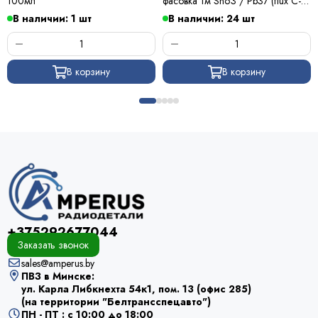
100мл
фасовка 1м Sn63 / Pb37 (flux C-6)
ПОС 63 / Kewei
В наличии: 1 шт
В наличии: 24 шт
В корзину
В корзину
+375292677044
Заказать звонок
sales@amperus.by
ПВЗ в Минске:
ул. Карла Либкнехта 54к1, пом. 13 (офис 285)
(на территории "Белтрансспецавто")
ПН - ПТ : с 10:00 до 18:00