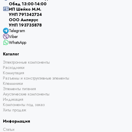
Обед 13:00-14:00
ИП Шейко М.М.
УНП 791342724
ООО Амперус
УНП 193735878
Telegram
Viber
WhatsApp
Каталог
Электронные компоненты
Расходники
Коммутация
Разъемы и конструктивные элементы
Клеммники
Элементы питания
Акустические компоненты
Индикация
Компоненты под заказ
Хиты продаж
Информация
Статьи