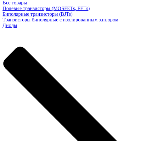
Все товары
Полевые транзисторы (MOSFETs, FETs)
Биполярные транзисторы (BJTs)
Транзисторы биполярные с изолированным затвором
Диоды