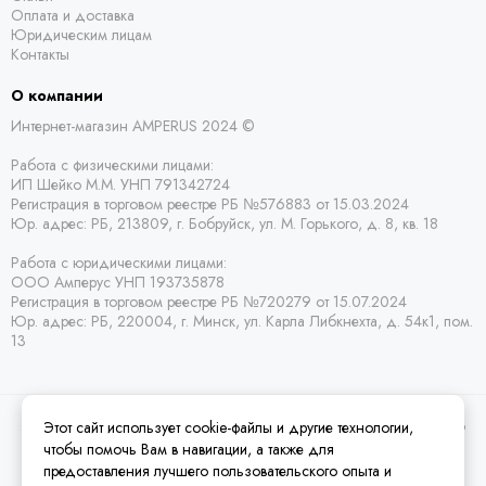
Оплата и доставка
Юридическим лицам
Контакты
О компании
Интернет-магазин AMPERUS 2024 ©
Работа с физическими лицами:
ИП Шейко М.М. УНП 791342724
Регистрация в торговом реестре РБ
№576883 от 15.03.2024
Юр. адрес:
РБ,
213809, г. Бобруйск, ул. М. Горького, д. 8, кв. 18
Работа с юридическими лицами:
ООО Амперус УНП 193735878
Регистрация в торговом реестре РБ
№720279 от 15.07.2024
Юр. адрес: РБ,
220004, г. Минск, ул. Карла Либкнехта, д. 54к1, пом.
13
Этот сайт использует cookie-файлы и другие технологии,
2026 © Amperus Радиодетали Минск | купить в розницу, оптом и почтой по
Беларуси.
Карта сайта
чтобы помочь Вам в навигации, а также для
предоставления лучшего пользовательского опыта и