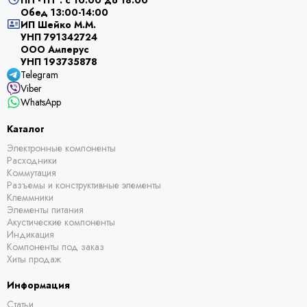
ПН - ПТ : с 10:00 до 18:00
Обед 13:00-14:00
ИП Шейко М.М.
УНП 791342724
ООО Амперус
УНП 193735878
Telegram
Viber
WhatsApp
Каталог
Электронные компоненты
Расходники
Коммутация
Разъемы и конструктивные элементы
Клеммники
Элементы питания
Акустические компоненты
Индикация
Компоненты под заказ
Хиты продаж
Информация
Статьи