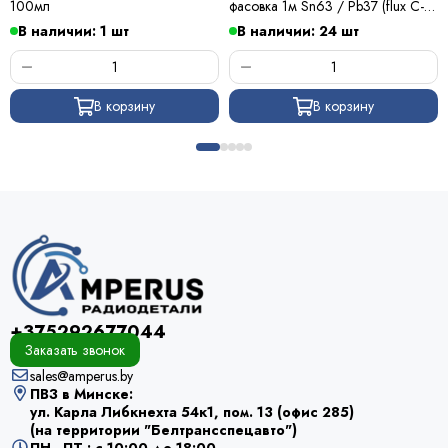
100мл
фасовка 1м Sn63 / Pb37 (flux C-6)
ПОС 63 / Kewei
В наличии: 1 шт
В наличии: 24 шт
В корзину
В корзину
+375292677044
Заказать звонок
sales@amperus.by
ПВЗ в Минске:
ул. Карла Либкнехта 54к1, пом. 13 (офис 285)
(на территории "Белтрансспецавто")