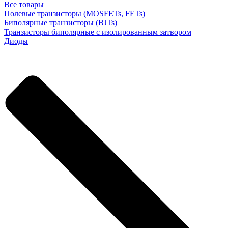
Все товары
Полевые транзисторы (MOSFETs, FETs)
Биполярные транзисторы (BJTs)
Транзисторы биполярные с изолированным затвором
Диоды