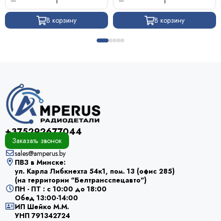
В корзину
В корзину
+375292677044
Заказать звонок
sales@amperus.by
ПВЗ в Минске:
ул. Карла Либкнехта 54к1, пом. 13 (офис 285)
(на территории "Белтрансспецавто")
ПН - ПТ : с 10:00 до 18:00
Обед 13:00-14:00
ИП Шейко М.М.
УНП 791342724