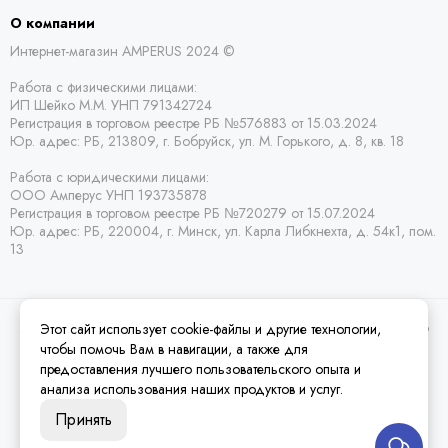
О компании
Интернет-магазин AMPERUS 2024 ©
Работа с физическими лицами:
ИП Шейко М.М. УНП 791342724
Регистрация в торговом реестре РБ
№576883 от 15.03.2024
Юр. адрес:
РБ,
213809, г. Бобруйск, ул. М. Горького, д. 8, кв. 18
Работа с юридическими лицами:
ООО Амперус УНП 193735878
Регистрация в торговом реестре РБ
№720279 от 15.07.2024
Юр. адрес: РБ,
220004, г. Минск, ул. Карла Либкнехта, д. 54к1, пом.
13
Этот сайт использует cookie-файлы и другие технологии,
2026 © Amperus Радиодетали Минск | купить в розницу, оптом и почтой по
Беларуси.
Карта сайта
чтобы помочь Вам в навигации, а также для
предоставления лучшего пользовательского опыта и
анализа использования наших продуктов и услуг.
Принять