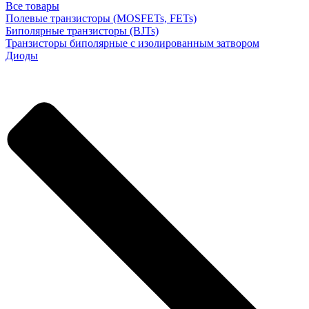
Все товары
Полевые транзисторы (MOSFETs, FETs)
Биполярные транзисторы (BJTs)
Транзисторы биполярные с изолированным затвором
Диоды