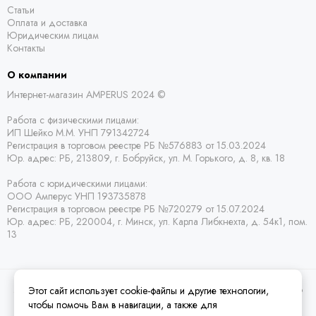
Статьи
Оплата и доставка
Юридическим лицам
Контакты
О компании
Интернет-магазин AMPERUS 2024 ©
Работа с физическими лицами:
ИП Шейко М.М. УНП 791342724
Регистрация в торговом реестре РБ
№576883 от 15.03.2024
Юр. адрес:
РБ,
213809, г. Бобруйск, ул. М. Горького, д. 8, кв. 18
Работа с юридическими лицами:
ООО Амперус УНП 193735878
Регистрация в торговом реестре РБ
№720279 от 15.07.2024
Юр. адрес: РБ,
220004, г. Минск, ул. Карла Либкнехта, д. 54к1, пом.
13
Этот сайт использует cookie-файлы и другие технологии,
2026 © Amperus Радиодетали Минск | купить в розницу, оптом и почтой по
Беларуси.
Карта сайта
чтобы помочь Вам в навигации, а также для