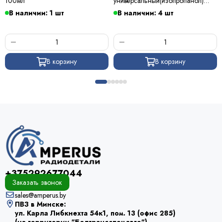
100мл
универсальный(изопропанол)
500мл
В наличии: 1 шт
В наличии: 4 шт
В корзину
В корзину
+375292677044
Заказать звонок
sales@amperus.by
ПВЗ в Минске:
ул. Карла Либкнехта 54к1, пом. 13 (офис 285)