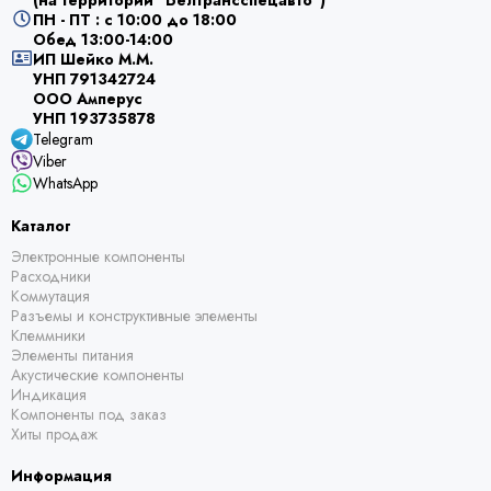
(на территории "Белтрансспецавто")
ПН - ПТ : с 10:00 до 18:00
Обед 13:00-14:00
ИП Шейко М.М.
УНП 791342724
ООО Амперус
УНП 193735878
Telegram
Viber
WhatsApp
Каталог
Электронные компоненты
Расходники
Коммутация
Разъемы и конструктивные элементы
Клеммники
Элементы питания
Акустические компоненты
Индикация
Компоненты под заказ
Хиты продаж
Информация