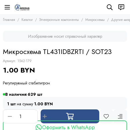
Электронные компоненты
Микросхемы
Главная
Каталог
Электронные компоненты
Микросхемы
Другие мик
Все товары
Все товары
Микросхемы
Микросхемы памяти
Изображение носит справочный характер
Микроконтроллеры
Транзисторы
Микросхемы логики
Диоды
Микросхема TL431IDBZRTI / SOT23
Другие микросхемы
Тиристоры и симисторы
Стабилизаторы
Модули
Артикул:
1542-179
Конденсаторы
1.00 BYN
Резисторы
Предохранители
Регулируемый стабилитрон
Кварцевые резонаторы
Дроссели
В наличии
629
Фоточувствительные элементы
1 шт
на сумму
1.00 BYN
Устройства защиты
Оформить в WhatsApp