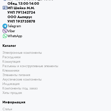
Обед 13:00-14:00
ИП Шейко М.М.
УНП 791342724
ООО Амперус
УНП 193735878
Telegram
Viber
WhatsApp
Каталог
Электронные компоненты
Расходники
Коммутация
Разъемы и конструктивные элементы
Клеммники
Элементы питания
Акустические компоненты
Индикация
Компоненты под заказ
Хиты продаж
Информация
Статьи