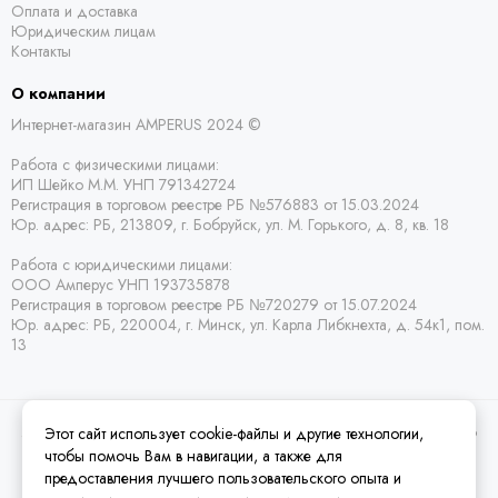
Оплата и доставка
Юридическим лицам
Контакты
О компании
Интернет-магазин AMPERUS 2024 ©
Работа с физическими лицами:
ИП Шейко М.М. УНП 791342724
Регистрация в торговом реестре РБ
№576883 от 15.03.2024
Юр. адрес:
РБ,
213809, г. Бобруйск, ул. М. Горького, д. 8, кв. 18
Работа с юридическими лицами:
ООО Амперус УНП 193735878
Регистрация в торговом реестре РБ
№720279 от 15.07.2024
Юр. адрес: РБ,
220004, г. Минск, ул. Карла Либкнехта, д. 54к1, пом.
13
Этот сайт использует cookie-файлы и другие технологии,
2026 © Amperus Радиодетали Минск | купить в розницу, оптом и почтой по
Беларуси.
Карта сайта
чтобы помочь Вам в навигации, а также для
предоставления лучшего пользовательского опыта и