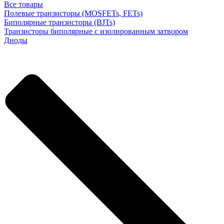
Все товары
Полевые транзисторы (MOSFETs, FETs)
Биполярные транзисторы (BJTs)
Транзисторы биполярные с изолированным затвором
Диоды