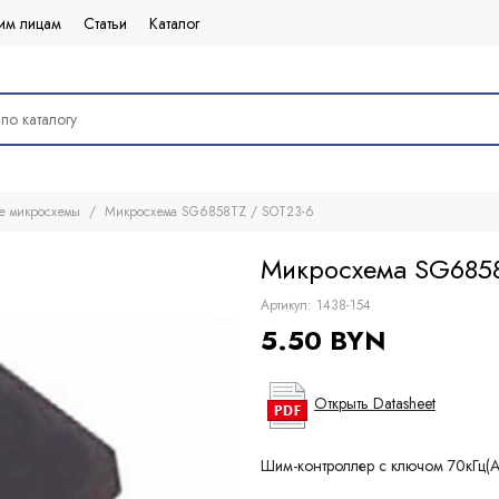
им лицам
Статьи
Каталог
е микросхемы
Микросхема SG6858TZ / SOT23-6
Микросхема SG6858
Артикул:
1438-154
5.50 BYN
Открыть Datasheet
Шим-контроллер c ключом 70кГц(