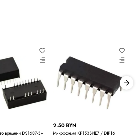
N
2.50 BYN
21
го времени DS1687-3+
Микросхема КР1533ИЕ7 / DIP16
Ми