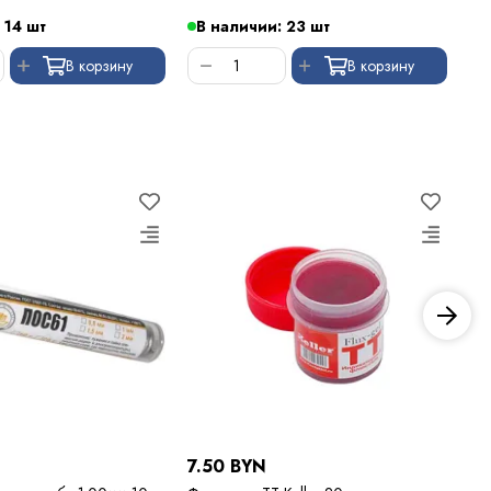
 14 шт
В наличии: 23 шт
В
В корзину
В корзину
7.50 BYN
7.