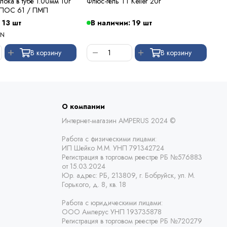
лока в тубе 1.00мм 10г
Флюс-гель TT Keller 20г
Фл
 ПОС 61 / ПМП
 13 шт
В наличии: 19 шт
В
YN
В корзину
В корзину
О компании
Интернет-магазин AMPERUS 2024 ©
Работа с физическими лицами:
ИП Шейко М.М. УНП 791342724
Регистрация в торговом реестре РБ
№576883
от 15.03.2024
Юр. адрес:
РБ,
213809, г. Бобруйск, ул. М.
Горького, д. 8, кв. 18
Работа с юридическими лицами:
ООО Амперус УНП 193735878
Регистрация в торговом реестре РБ
№720279