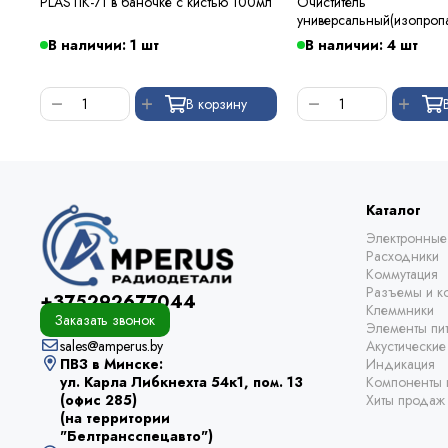
PLASTIK-71 в баночке с кистью 100мл
Очиститель
универсальный(изопроп
В наличии: 1 шт
В наличии: 4 шт
В корзину
Каталог
Электронные
Расходники
Коммутация
Разъемы и ко
+375292677044
Клеммники
Заказать звонок
Элементы пи
sales@amperus.by
Акустически
ПВЗ в Минске:
Индикация
ул. Карла Либкнехта 54к1, пом. 13
Компоненты 
(офис 285)
Хиты продаж
(на территории
"Белтрансспецавто")