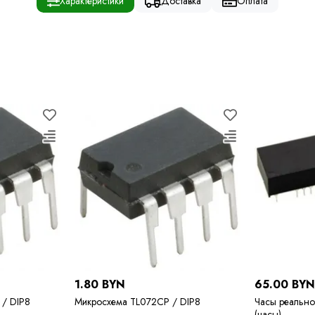
Характеристики
Доставка
Оплата
1.80 BYN
65.00 BY
/ DIP8
Микросхема TL072CP / DIP8
Часы реально
(часы)