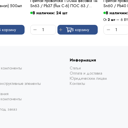
Припой проволока 1.00мм фасовка 1м
Припой прово
анол) 500мл
Sn63 / Pb37 (flux C-6) ПОС 63 /
Sn60 / Pb40
Kewei
В наличии: 24 шт
В наличии:
От
2 шт
— 6 B
В корзину
В корзину
Информация
 компоненты
Статьи
Оплата и доставка
Юридическим лицам
нструктивные элементы
Контакты
тания
е компоненты
под заказ