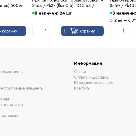
анол) 500мл
Sn63 / Pb37 (flux C-6) ПОС 63 /
Sn60 / Pb40
Kewei
В наличии: 24 шт
В наличии:
От
2 шт
— 6 B
В корзину
В корзину
Информация
 компоненты
Статьи
Оплата и доставка
Юридическим лицам
нструктивные элементы
Контакты
тания
е компоненты
под заказ