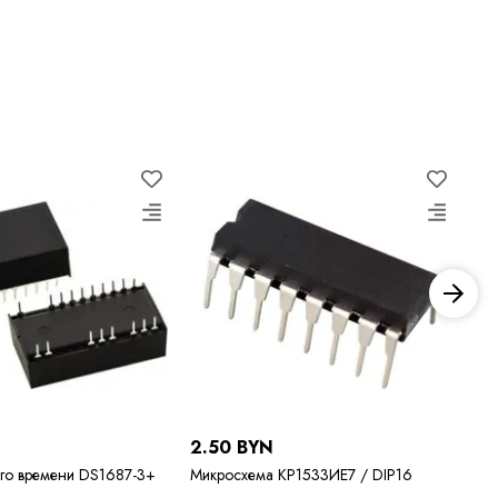
N
2.50 BYN
21
го времени DS1687-3+
Микросхема КР1533ИЕ7 / DIP16
Ми