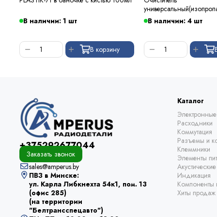
универсальный(изопроп
В наличии: 1 шт
В наличии: 4 шт
В корзину
Каталог
Электронные
Расходники
Коммутация
Разъемы и ко
+375292677044
Клеммники
Заказать звонок
Элементы пи
sales@amperus.by
Акустически
ПВЗ в Минске:
Индикация
ул. Карла Либкнехта 54к1, пом. 13
Компоненты 
(офис 285)
Хиты продаж
(на территории
"Белтрансспецавто")