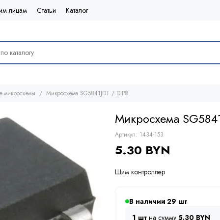
им лицам
Статьи
Каталог
е микросхемы
Микросхема SG5841JDT / DIP8
Микросхема SG5841
Артикул:
1434-153
5.30 BYN
Шим контроллер
В наличии
29
1 шт
на сумму
5.30 BYN