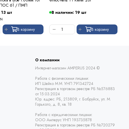
 ПОС 61 / ПМП
 13 шт
В наличии: 19 шт
В
YN
В корзину
В корзину
О компании
Интернет-магазин AMPERUS 2024 ©
Работа с физическими лицами:
ИП Шейко М.М. УНП 791342724
Регистрация в торговом реестре РБ
№576883
от 15.03.2024
Юр. адрес:
РБ,
213809, г. Бобруйск, ул. М.
Горького, д. 8, кв. 18
Работа с юридическими лицами:
ООО Амперус УНП 193735878
Регистрация в торговом реестре РБ
№720279