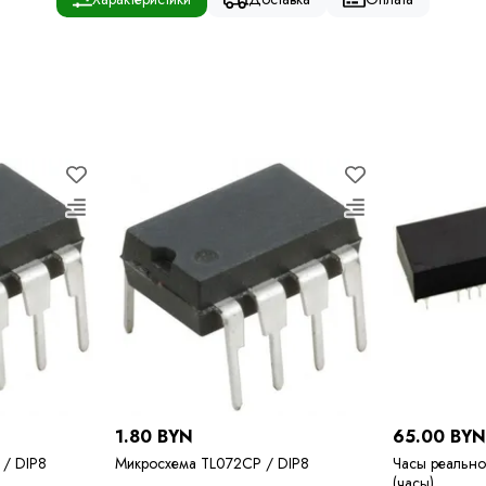
1.80 BYN
65.00 BY
/ DIP8
Микросхема TL072CP / DIP8
Часы реально
(часы)