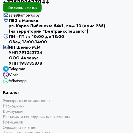
+375292677044
Заказать звонок
sales@amperus.by
ПВЗ в Минске:
ул. Карла Либкнехта 54к1, пом. 13 (офис 285)
(на территории "Белтрансспецавто")
ПН - ПТ : с 10:00 до 18:00
Обед 13:00-14:00
ИП Шейко М.М.
УНП 791342724
ООО Амперус
УНП 193735878
Telegram
Viber
WhatsApp
Каталог
Электронные компоненты
Расходники
Коммутация
Разъемы и конструктивные элементы
Клеммники
Элементы питания
Акустические компоненты