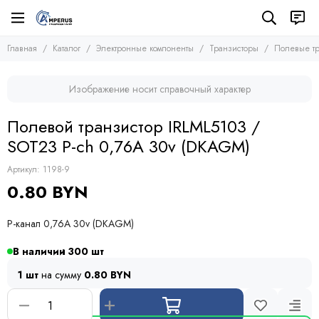
Электронные компоненты
Транзисторы
Главная
Каталог
Электронные компоненты
Транзисторы
Полевые тр
Все товары
Все товары
Микросхемы
Полевые транзисторы (MOSFETs, FETs)
Изображение носит справочный характер
Транзисторы
Биполярные транзисторы (BJTs)
Транзисторы биполярные с изолированным затвором
Диоды
Полевой транзистор IRLML5103 /
Тиристоры и симисторы
SOT23 P-ch 0,76A 30v (DKAGM)
Модули
Конденсаторы
Артикул:
1198-9
Резисторы
0.80 BYN
Предохранители
Кварцевые резонаторы
P-канал 0,76A 30v (DKAGM)
Дроссели
Фоточувствительные элементы
В наличии
300
Устройства защиты
1 шт
на сумму
0.80 BYN