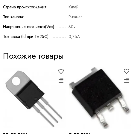
Страна происхождения:
Китай
Тип канала:
P-канал
Напряжение сток-исток(Vds):
30v
Ток стока (Id при T=25C):
0,76A
Похожие товары