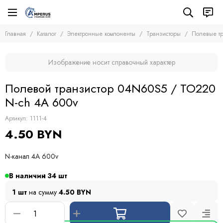
Электронные компоненты
Транзисторы
Главная
Каталог
Электронные компоненты
Транзисторы
Полевые тр
Все товары
Все товары
Микросхемы
Полевые транзисторы (MOSFETs, FETs)
Изображение носит справочный характер
Транзисторы
Биполярные транзисторы (BJTs)
Транзисторы биполярные с изолированным затвором
Диоды
Полевой транзистор 04N60S5 / TO220
Тиристоры и симисторы
N-ch 4A 600v
Модули
Конденсаторы
Артикул:
1111-4
Резисторы
4.50 BYN
Предохранители
Кварцевые резонаторы
N-канал 4A 600v
Дроссели
Фоточувствительные элементы
В наличии
34
Устройства защиты
1 шт
на сумму
4.50 BYN