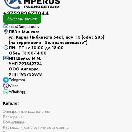
+375292677044
Заказать звонок
sales@amperus.by
ПВЗ в Минске:
ул. Карла Либкнехта 54к1, пом. 13 (офис 285)
(на территории "Белтрансспецавто")
ПН - ПТ : с 10:00 до 18:00
Обед 13:00-14:00
ИП Шейко М.М.
УНП 791342724
ООО Амперус
УНП 193735878
Telegram
Viber
WhatsApp
Каталог
Электронные компоненты
Расходники
Коммутация
Разъемы и конструктивные элементы