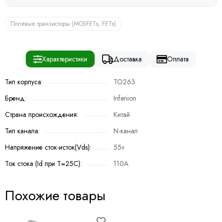
Полевые транзисторы (MOSFETs, FETs)
Характеристики
Доставка
Оплата
Тип корпуса:
TO263
Бренд:
Infenion
Страна происхождения:
Китай
Тип канала:
N-канал
Напряжение сток-исток(Vds):
55v
Ток стока (Id при T=25C):
110A
Похожие товары