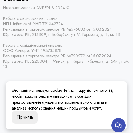
Интернет-магазин AMPERUS 2024 ©
Работа с физическими лицами:
ИП Шейко М.М. УНП 791342724
Регистрация в торговом реестре РБ
№576883 от 15.03.2024
Юр. адрес:
РБ,
213809, г. Бобруйск, ул. М. Горького, д. 8, кв. 18
Работа с юридическими лицами:
ООО Амперус УНП 193735878
Регистрация в торговом реестре РБ
№720279 от 15.07.2024
Юр. адрес: РБ,
220004, г. Минск, ул. Карла Либкнехта, д. 54к1, пом.
13
Этот сайт использует cookie-файлы и другие технологии,
2026 © Amperus Радиодетали Минск | купить в розницу, оптом и почтой по
Беларуси.
Карта сайта
чтобы помочь Вам в навигации, а также для
предоставления лучшего пользовательского опыта и
анализа использования наших продуктов и услуг.
Принять