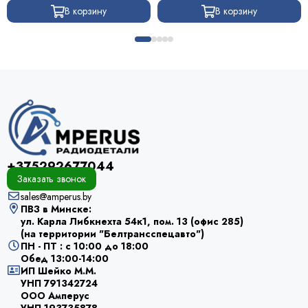
В корзину
В корзину
+375292677044
Заказать звонок
sales@amperus.by
ПВЗ в Минске:
ул. Карла Либкнехта 54к1, пом. 13 (офис 285)
(на территории "Белтрансспецавто")
ПН - ПТ : с 10:00 до 18:00
Обед 13:00-14:00
ИП Шейко М.М.
УНП 791342724
ООО Амперус