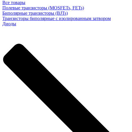
Все товары
Полевые транзисторы (MOSFETs, FETs)
Биполярные транзисторы (BJTs)
Транзисторы биполярные с изолированным затвором
Диоды