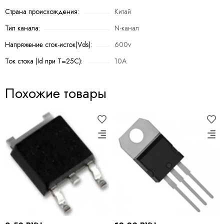
Страна происхождения:
Китай
Тип канала:
N-канал
Напряжение сток-исток(Vds):
600v
Ток стока (Id при T=25C):
10A
Похожие товары