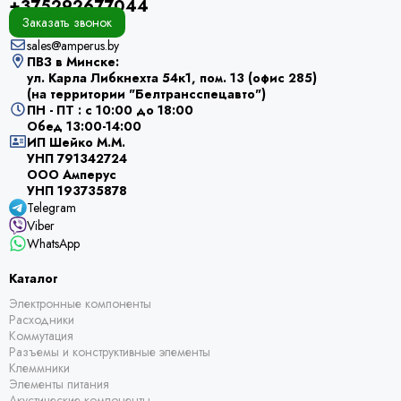
+375292677044
Заказать звонок
sales@amperus.by
ПВЗ в Минске:
ул. Карла Либкнехта 54к1, пом. 13 (офис 285)
(на территории "Белтрансспецавто")
ПН - ПТ : с 10:00 до 18:00
Обед 13:00-14:00
ИП Шейко М.М.
УНП 791342724
ООО Амперус
УНП 193735878
Telegram
Viber
WhatsApp
Каталог
Электронные компоненты
Расходники
Коммутация
Разъемы и конструктивные элементы
Клеммники
Элементы питания
Акустические компоненты