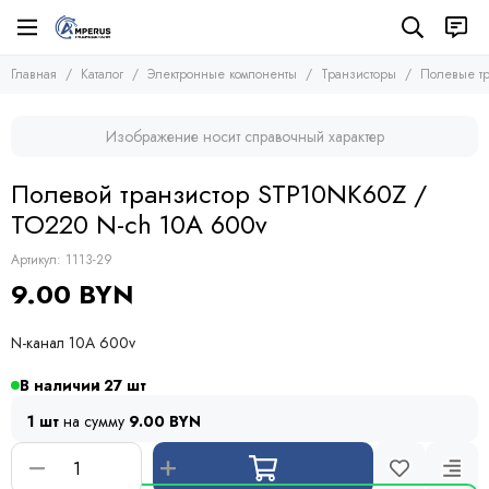
Электронные компоненты
Транзисторы
Главная
Каталог
Электронные компоненты
Транзисторы
Полевые тр
Все товары
Все товары
Микросхемы
Полевые транзисторы (MOSFETs, FETs)
Изображение носит справочный характер
Транзисторы
Биполярные транзисторы (BJTs)
Транзисторы биполярные с изолированным затвором
Диоды
Полевой транзистор STP10NK60Z /
Тиристоры и симисторы
TO220 N-ch 10A 600v
Модули
Конденсаторы
Артикул:
1113-29
Резисторы
9.00 BYN
Предохранители
Кварцевые резонаторы
N-канал 10A 600v
Дроссели
Фоточувствительные элементы
В наличии
27
Устройства защиты
1 шт
на сумму
9.00 BYN