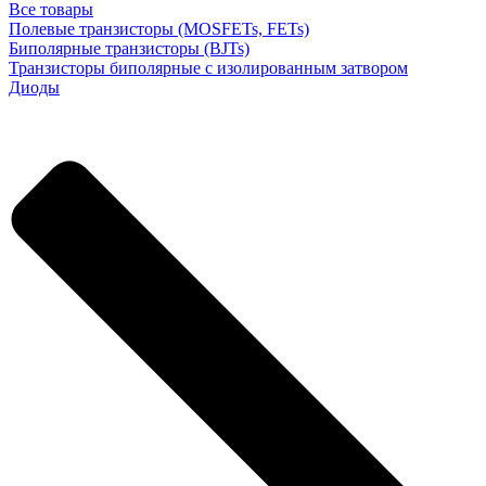
Все товары
Полевые транзисторы (MOSFETs, FETs)
Биполярные транзисторы (BJTs)
Транзисторы биполярные с изолированным затвором
Диоды