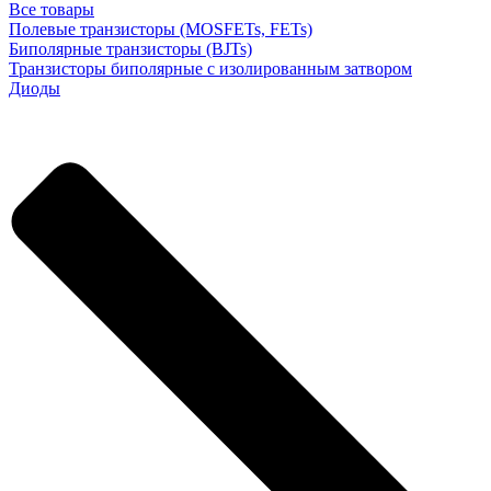
Все товары
Полевые транзисторы (MOSFETs, FETs)
Биполярные транзисторы (BJTs)
Транзисторы биполярные с изолированным затвором
Диоды