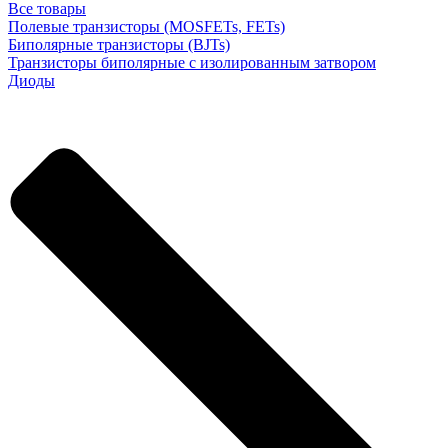
Все товары
Полевые транзисторы (MOSFETs, FETs)
Биполярные транзисторы (BJTs)
Транзисторы биполярные с изолированным затвором
Диоды