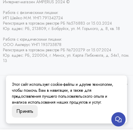
Интернет-магазин AMPERUS 2024 ©
Работа с физическими лицами:
ИП Шейко М.М. УНП 791342724
Регистрация в торговом реестре РБ
№576883 от 15.03.2024
Юр. адрес:
РБ,
213809, г. Бобруйск, ул. М. Горького, д. 8, кв. 18
Работа с юридическими лицами:
ООО Амперус УНП 193735878
Регистрация в торговом реестре РБ
№720279 от 15.07.2024
Юр. адрес: РБ,
220004, г. Минск, ул. Карла Либкнехта, д. 54к1, пом.
13
Этот сайт использует cookie-файлы и другие технологии,
2026 © Amperus Радиодетали Минск | купить в розницу, оптом и почтой по
Беларуси.
Карта сайта
чтобы помочь Вам в навигации, а также для
предоставления лучшего пользовательского опыта и
анализа использования наших продуктов и услуг.
Принять