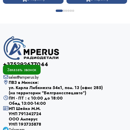
+375292677044
Заказать звонок
sales@amperus.by
ПВЗ в Минске:
ул. Карла Либкнехта 54к1, пом. 13 (офис 285)
(на территории "Белтрансспецавто")
ПН - ПТ : с 10:00 до 18:00
Обед 13:00-14:00
ИП Шейко М.М.
УНП 791342724
ООО Амперус
УНП 193735878
Telegram