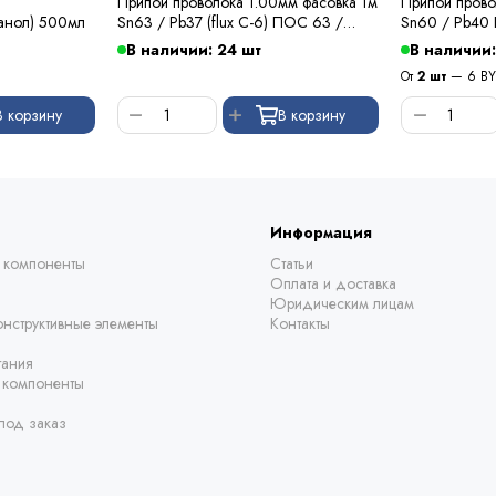
Припой проволока 1.00мм фасовка 1м
Припой прово
анол) 500мл
Sn63 / Pb37 (flux C-6) ПОС 63 /
Sn60 / Pb40
Kewei
В наличии: 24 шт
В наличии:
От
2 шт
— 6 B
В корзину
В корзину
Информация
 компоненты
Статьи
Оплата и доставка
Юридическим лицам
нструктивные элементы
Контакты
тания
е компоненты
под заказ