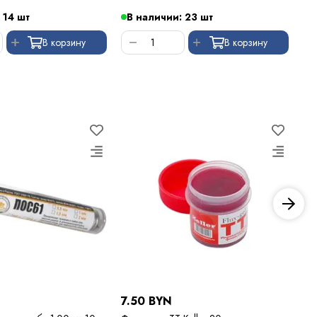
 14 шт
В наличии: 23 шт
В
В корзину
В корзину
7.50 BYN
7.