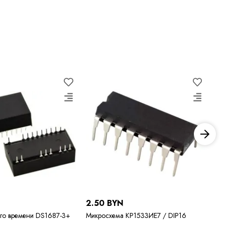
N
2.50 BYN
21
го времени DS1687-3+
Микросхема КР1533ИЕ7 / DIP16
Ми