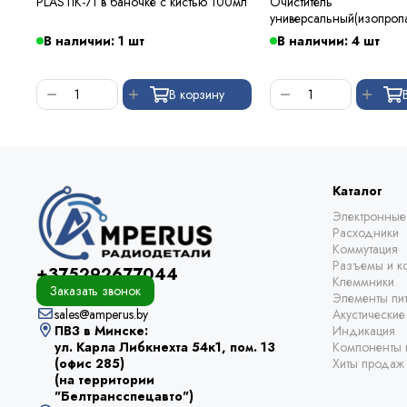
PLASTIK-71 в баночке с кистью 100мл
Очиститель
универсальный(изопроп
В наличии: 1 шт
В наличии: 4 шт
В корзину
Каталог
Электронные
Расходники
Коммутация
Разъемы и ко
+375292677044
Клеммники
Заказать звонок
Элементы пи
sales@amperus.by
Акустически
ПВЗ в Минске:
Индикация
ул. Карла Либкнехта 54к1, пом. 13
Компоненты 
(офис 285)
Хиты продаж
(на территории
"Белтрансспецавто")