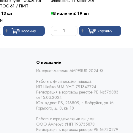
лока в тубе 1.00мм 10г
Флюс-гель TT Keller 20г
Фл
 ПОС 61 / ПМП
 13 шт
В наличии: 19 шт
В
YN
В корзину
В корзину
О компании
Интернет-магазин AMPERUS 2024 ©
Работа с физическими лицами:
ИП Шейко М.М. УНП 791342724
Регистрация в торговом реестре РБ
№576883
от 15.03.2024
Юр. адрес:
РБ,
213809, г. Бобруйск, ул. М.
Горького, д. 8, кв. 18
Работа с юридическими лицами:
ООО Амперус УНП 193735878
Регистрация в торговом реестре РБ
№720279