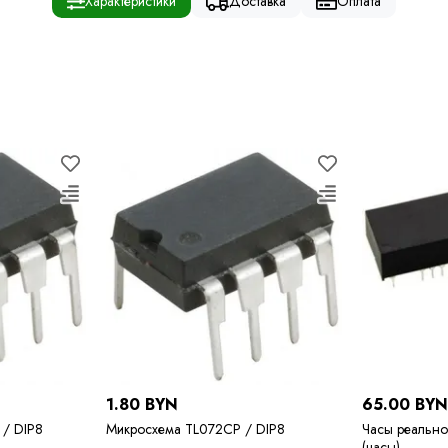
Характеристики
Доставка
Оплата
1.80 BYN
65.00 BY
/ DIP8
Микросхема TL072CP / DIP8
Часы реально
(часы)