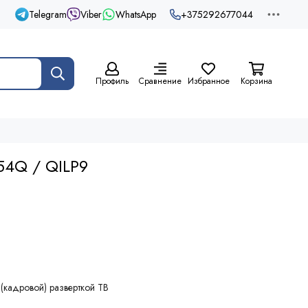
Telegram
Viber
WhatsApp
+375292677044
Профиль
Сравнение
Избранное
Корзина
54Q / QILP9
(кадровой) разверткой ТВ