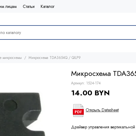
им лицам
Статьи
Каталог
е микросхемы
Микросхема TDA3654Q / QILP9
Микросхема TDA36
Артикул:
1524-174
14.00 BYN
Открыть Datasheet
Драйвер управления вертикальной 